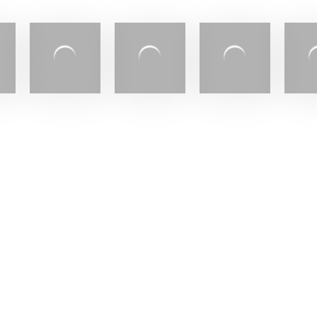
Informations
66 Av. Laurier Ouest
Montréal, Québec H2T
Appelez-nous :
514.272
ices